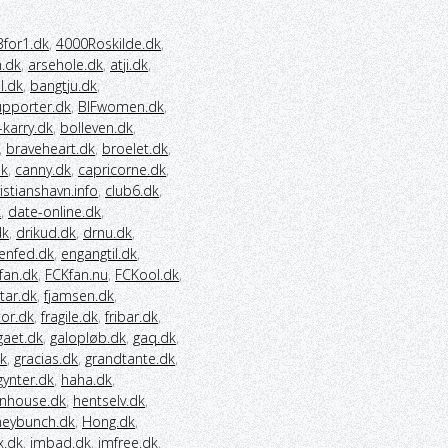
3for1.dk
,
4000Roskilde.dk
,
h.dk
,
arsehole.dk
,
atji.dk
,
l.dk
,
bangtju.dk
,
upporter.dk
,
BIFwomen.dk
,
i-karry.dk
,
bolleven.dk
,
,
braveheart.dk
,
broelet.dk
,
dk
,
canny.dk
,
capricorne.dk
,
istianshavn.info
,
club6.dk
,
k
,
date-online.dk
,
dk
,
drikud.dk
,
drnu.dk
,
enfed.dk
,
engangtil.dk
,
fan.dk
,
FCKfan.nu
,
FCKool.dk
,
star.dk
,
fjamsen.dk
,
tor.dk
,
fragile.dk
,
fribar.dk
,
gaet.dk
,
galopløb.dk
,
gaq.dk
,
k
,
gracias.dk
,
grandtante.dk
,
gynter.dk
,
haha.dk
,
nhouse.dk
,
hentselv.dk
,
eybunch.dk
,
Hong.dk
,
x.dk
,
imbad.dk
,
imfree.dk
,