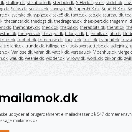
.dk
,
stalling.dk
,
steinbock.dk
,
stenbuk.dk
,
StHeddinge.dk
,
stickit.dk
,
stiv
og.dk
,
Sufus.dk
,
sunkiss.dk
,
sunnygirl.dk
,
Super-FCK.dk
,
SuperFCK.dk
,
Sv
re.dk
,
syerske.dk
,
sypige.dk
,
take5.dk
,
tante.dk
,
taq.dk
,
taureau.dk
,
tea
dk
,
thecancer.dk
,
thedogs.dk
,
thedragons.dk
,
theexpert.dk
,
thegemini.
ons.dk
,
themonkey.dk
,
theox.dk
,
thepig.dk
,
therabbits.dk
,
therat.dk
,
the
estud.dk
,
thetigers.dk
,
thevirgo.dk
,
tiffanys.dk
,
tigermilk.dk
,
tihi.dk
,
tilri
,
tonic.dk
,
toohot.dk
,
tornerose.dk
,
tough.dk
,
trals.dk
,
tranquil.dk
,
travl
k
,
trollerik.dk
,
trunde.dk
,
tvillingen.dk
,
tysk-oversættelse.dk
,
udlejning.n
en.dk
,
Vanlose.dk
,
varan.dk
,
vatpik.dk
,
verseau.dk
,
Vibenhus.dk
,
vierge.
n.dk
,
wau.dk
,
weenie.dk
,
widder.dk
,
willowy.dk
,
wonk.dk
,
zirkon.dk
,
zwil
 mailamok.dk
nske udbyder af brugerdefineret e-mailadresser på 547 domænenavn
 besøge mailamok.dk