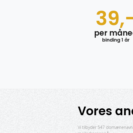
39,
per måne
binding 1 år
Vores a
Vi tilbyder 547 domænenavne