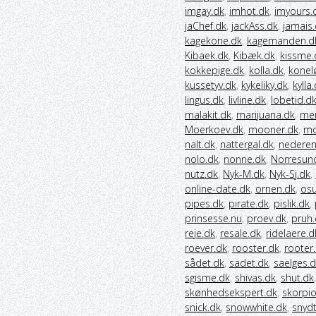
imgay.dk
,
imhot.dk
,
imyours.
jaChef.dk
,
jackAss.dk
,
jamais
kagekone.dk
,
kagemanden.d
Kibaek.dk
,
Kibæk.dk
,
kissme.
kokkepige.dk
,
kolla.dk
,
konel
kussetyv.dk
,
kykeliky.dk
,
kylla
lingus.dk
,
livline.dk
,
lobetid.d
malakit.dk
,
marijuana.dk
,
me
Moerkoev.dk
,
mooner.dk
,
mo
nalt.dk
,
nattergal.dk
,
nederen
nolo.dk
,
nonne.dk
,
Norresun
nutz.dk
,
Nyk-M.dk
,
Nyk-Sj.dk
,
online-date.dk
,
ornen.dk
,
osu
pipes.dk
,
pirate.dk
,
pislik.dk
,
prinsesse.nu
,
proev.dk
,
pruh.
reje.dk
,
resale.dk
,
ridelaere.d
roever.dk
,
rooster.dk
,
rooter
sådet.dk
,
sadet.dk
,
saelges.
sgisme.dk
,
shivas.dk
,
shut.dk
skønhedsekspert.dk
,
skorpi
snick.dk
,
snowwhite.dk
,
snydt