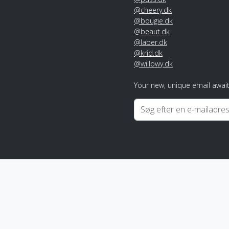
@cheery.dk
@bougie.dk
@beaut.dk
@laber.dk
@krid.dk
@willowy.dk
Your new, unique email await