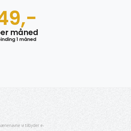
49,-
per måned
inding 1 måned
ænenavne vi tilbyder e-