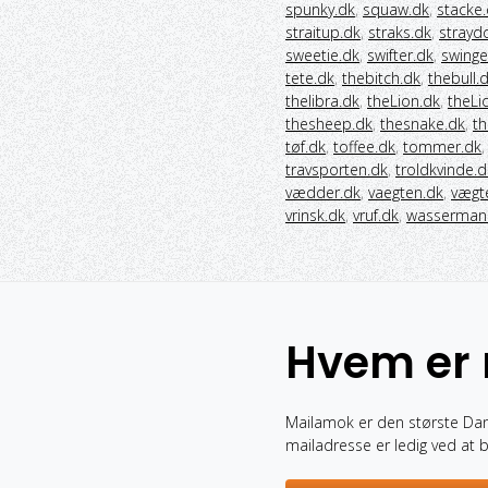
spunky.dk
,
squaw.dk
,
stacke
straitup.dk
,
straks.dk
,
strayd
sweetie.dk
,
swifter.dk
,
swinge
tete.dk
,
thebitch.dk
,
thebull.
thelibra.dk
,
theLion.dk
,
theLi
thesheep.dk
,
thesnake.dk
,
th
tøf.dk
,
toffee.dk
,
tommer.dk
travsporten.dk
,
troldkvinde.d
vædder.dk
,
vaegten.dk
,
vægt
vrinsk.dk
,
vruf.dk
,
wasserman
Hvem er
Mailamok er den største Da
mailadresse er ledig ved at