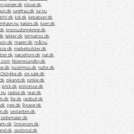
en-penge.dk
,
inlove.dk
,
jun.dk
,
jungfrau.dk
,
jur.nu
,
bhV.dk
,
kdi.dk
,
kebabser.dk
,
enhavn.nu
,
købes.dk
,
koer.dk
,
.dk
,
kropsudsmykning.dk
,
dk
,
lekker.dk
,
letmatros.dk
,
usty.dk
,
mager.dk
,
mål.nu
,
sse.dk
,
møbelpolster.dk
,
ter.dk
,
næsehorn.dk
,
nal.dk
,
o.com
,
Noerresundby.dk
,
e.dk
,
nusermus.dk
,
nutte.dk
,
,
Olstykke.dk
,
on-sale.dk
,
.dk
,
pikand.dk
,
pinkie.dk
,
,
prick.dk
,
princesse.dk
,
.nu
,
radise.dk
,
rear.dk
,
ch.dk
,
Rø.dk
,
rødbull.dk
,
.dk
,
ryge.dk
,
Ryvang.dk
,
n.dk
,
sextanten.dk
,
,
skiltemaler.dk
,
rty.dk
,
Smoerum.dk
,
nd.dk
,
spidsrod.dk
,