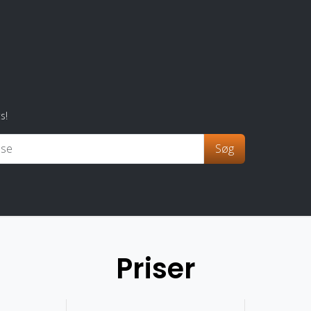
s!
Søg
Priser