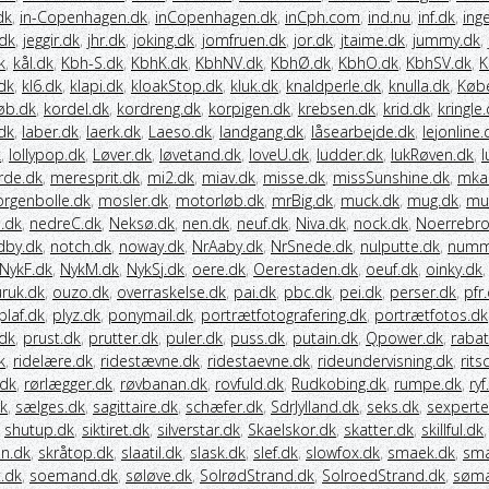
dk
,
in-Copenhagen.dk
,
inCopenhagen.dk
,
inCph.com
,
ind.nu
,
inf.dk
,
ing
.dk
,
jeggir.dk
,
jhr.dk
,
joking.dk
,
jomfruen.dk
,
jor.dk
,
jtaime.dk
,
jummy.dk
,
k
,
kål.dk
,
Kbh-S.dk
,
KbhK.dk
,
KbhNV.dk
,
KbhØ.dk
,
KbhO.dk
,
KbhSV.dk
,
K
dk
,
kl6.dk
,
klapi.dk
,
kloakStop.dk
,
kluk.dk
,
knaldperle.dk
,
knulla.dk
,
Køb
øb.dk
,
kordel.dk
,
kordreng.dk
,
korpigen.dk
,
krebsen.dk
,
krid.dk
,
kringle
.dk
,
laber.dk
,
laerk.dk
,
Laeso.dk
,
landgang.dk
,
låsearbejde.dk
,
lejonline.
k
,
lollypop.dk
,
Løver.dk
,
løvetand.dk
,
loveU.dk
,
ludder.dk
,
lukRøven.dk
,
l
rde.dk
,
meresprit.dk
,
mi2.dk
,
miav.dk
,
misse.dk
,
missSunshine.dk
,
mka
rgenbolle.dk
,
mosler.dk
,
motorløb.dk
,
mrBig.dk
,
muck.dk
,
mug.dk
,
mut
.dk
,
nedreC.dk
,
Neksø.dk
,
nen.dk
,
neuf.dk
,
Niva.dk
,
nock.dk
,
Noerrebr
dby.dk
,
notch.dk
,
noway.dk
,
NrAaby.dk
,
NrSnede.dk
,
nulputte.dk
,
numm
NykF.dk
,
NykM.dk
,
NykSj.dk
,
oere.dk
,
Oerestaden.dk
,
oeuf.dk
,
oinky.dk
ruk.dk
,
ouzo.dk
,
overraskelse.dk
,
pai.dk
,
pbc.dk
,
pei.dk
,
perser.dk
,
pfr
plaf.dk
,
plyz.dk
,
ponymail.dk
,
portrætfotografering.dk
,
portrætfotos.dk
dk
,
prust.dk
,
prutter.dk
,
puler.dk
,
puss.dk
,
putain.dk
,
Qpower.dk
,
rabat
k
,
ridelære.dk
,
ridestævne.dk
,
ridestaevne.dk
,
rideundervisning.dk
,
rits
.dk
,
rørlægger.dk
,
røvbanan.dk
,
rovfuld.dk
,
Rudkobing.dk
,
rumpe.dk
,
ryf
dk
,
sælges.dk
,
sagittaire.dk
,
schæfer.dk
,
SdrJylland.dk
,
seks.dk
,
sexperte
,
shutup.dk
,
siktiret.dk
,
silverstar.dk
,
Skaelskor.dk
,
skatter.dk
,
skillful.dk
on.dk
,
skråtop.dk
,
slaatil.dk
,
slask.dk
,
slef.dk
,
slowfox.dk
,
smaek.dk
,
sma
.dk
,
soemand.dk
,
søløve.dk
,
SolrødStrand.dk
,
SolroedStrand.dk
,
søma