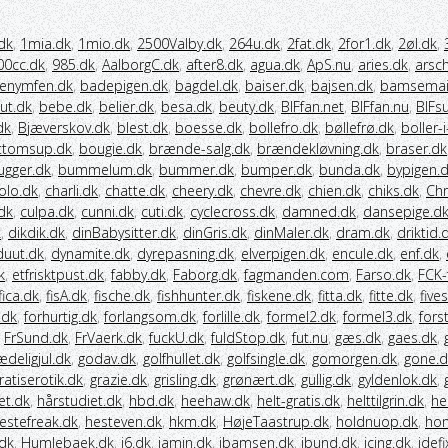
dk
,
1mia.dk
,
1mio.dk
,
2500Valby.dk
,
264u.dk
,
2fat.dk
,
2for1.dk
,
2øl.dk
,
00cc.dk
,
985.dk
,
AalborgC.dk
,
after8.dk
,
agua.dk
,
ApS.nu
,
aries.dk
,
arsc
enymfen.dk
,
badepigen.dk
,
bagdel.dk
,
baiser.dk
,
bajsen.dk
,
bamsemai
ut.dk
,
bebe.dk
,
belier.dk
,
besa.dk
,
beuty.dk
,
BIFfan.net
,
BIFfan.nu
,
BIFs
dk
,
Bjæverskov.dk
,
blest.dk
,
boesse.dk
,
bollefro.dk
,
bøllefrø.dk
,
boller-
ttomsup.dk
,
bougie.dk
,
brænde-salg.dk
,
brændekløvning.dk
,
braser.dk
ugger.dk
,
bummelum.dk
,
bummer.dk
,
bumper.dk
,
bunda.dk
,
bypigen.
olo.dk
,
charli.dk
,
chatte.dk
,
cheery.dk
,
chevre.dk
,
chien.dk
,
chiks.dk
,
Chr
dk
,
culpa.dk
,
cunni.dk
,
cuti.dk
,
cyclecross.dk
,
damned.dk
,
dansepige.d
k
,
dikdik.dk
,
dinBabysitter.dk
,
dinGris.dk
,
dinMaler.dk
,
dram.dk
,
driktid.
duut.dk
,
dynamite.dk
,
dyrepasning.dk
,
elverpigen.dk
,
encule.dk
,
enf.dk
,
k
,
etfrisktpust.dk
,
fabby.dk
,
Faborg.dk
,
fagmanden.com
,
Farso.dk
,
FCK-
fica.dk
,
fisA.dk
,
fische.dk
,
fishhunter.dk
,
fiskene.dk
,
fitta.dk
,
fitte.dk
,
five
.dk
,
forhurtig.dk
,
forlangsom.dk
,
forlille.dk
,
formel2.dk
,
formel3.dk
,
fors
,
FrSund.dk
,
FrVaerk.dk
,
fuckU.dk
,
fuldStop.dk
,
fut.nu
,
gæs.dk
,
gaes.dk
,
ædeligjul.dk
,
godav.dk
,
golfhullet.dk
,
golfsingle.dk
,
gomorgen.dk
,
gone.d
ratiserotik.dk
,
grazie.dk
,
grisling.dk
,
grønært.dk
,
gullig.dk
,
gyldenlok.dk
,
et.dk
,
hårstudiet.dk
,
hbd.dk
,
heehaw.dk
,
helt-gratis.dk
,
helttilgrin.dk
,
he
estefreak.dk
,
hesteven.dk
,
hkm.dk
,
HøjeTaastrup.dk
,
holdnuop.dk
,
hon
dk
,
Humlebaek.dk
,
i6.dk
,
iamin.dk
,
ibamsen.dk
,
ibund.dk
,
icing.dk
,
idefi