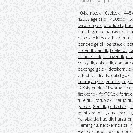
mailadresser på:
10-kamp.dk
,
10sek.dk
,
1448.
4200Slagelse.dk
,
450cc.dk
,
5
avisdreng.dk
,
baddie.dk
,
bad
barmfager.dk
,
barrøv.dk
,
bea
biib.dk
,
bikers.dk
,
bisonmail.
bondepige.dk
,
børste.dk
,
bo
Broendbyfan.dk
,
brølet.dk
,
b
cathouse.dk
,
catlover.dk
,
cav
cocky.dk
,
cokes.dk
,
connard.
dekongelige.dk
,
detskernu.d
drPrut.dk
,
dry.dk
,
dukdig.dk
,
enomgang.dk
,
enuf.dk
,
eog.d
FCKstyrer.dk
,
FCKwomen.dk
,
flækker.dk
,
forFCK.dk
,
forfree
frille.dk
,
Frorup.dk
,
Frørup.dk
geb.dk
,
Geri.dk
,
getlaid.dk
,
gl
grantræer.dk
,
gratis-sex.dk
,
g
halløjsa.dk
,
haq.dk
,
hårgalleri
Herning.nu
,
herskerinde.dk
,
h
Høng.dk
,
hopsa.dk
,
horebuk.