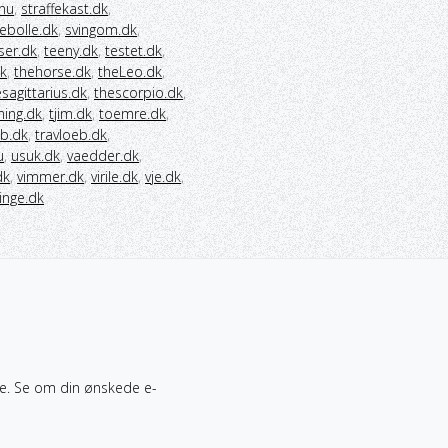
.nu
,
straffekast.dk
,
ebolle.dk
,
svingom.dk
,
ser.dk
,
teeny.dk
,
testet.dk
,
dk
,
thehorse.dk
,
theLeo.dk
,
sagittarius.dk
,
thescorpio.dk
,
dning.dk
,
tjim.dk
,
toemre.dk
,
øb.dk
,
travloeb.dk
,
u
,
usuk.dk
,
vaedder.dk
,
dk
,
vimmer.dk
,
virile.dk
,
vje.dk
,
linge.dk
e. Se om din ønskede e-