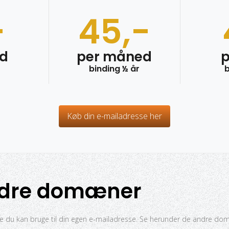
-
45,-
d
per måned
binding ½ år
b
Køb din e-mailadresse her
ndre domæner
 du kan bruge til din egen e-mailadresse. Se herunder de andre dom