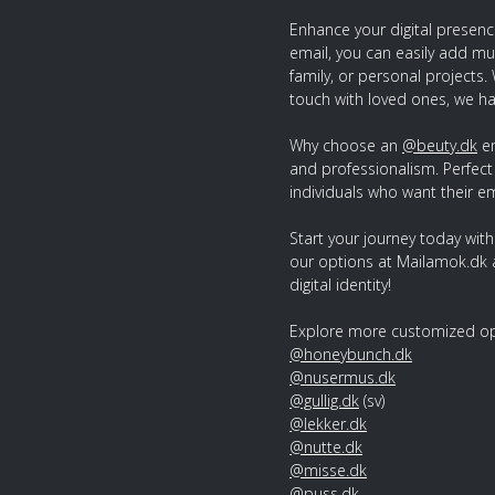
Enhance your digital presenc
email, you can easily add mu
family, or personal projects.
touch with loved ones, we h
Why choose an
@beuty.dk
em
and professionalism. Perfect
individuals who want their em
Start your journey today with
our options at Mailamok.dk a
digital identity!
Explore more customized opt
@honeybunch.dk
@nusermus.dk
@gullig.dk
(sv)
@lekker.dk
@nutte.dk
@misse.dk
@puss.dk